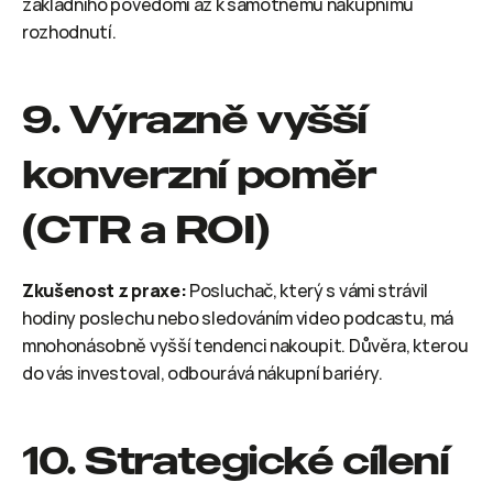
základního povědomí až k samotnému nákupnímu 
rozhodnutí.
9. Výrazně vyšší 
konverzní poměr 
(CTR a ROI)
Zkušenost z praxe:
 Posluchač, který s vámi strávil 
hodiny poslechu nebo sledováním video podcastu, má 
mnohonásobně vyšší tendenci nakoupit. Důvěra, kterou 
do vás investoval, odbourává nákupní bariéry.
10. Strategické cílení 