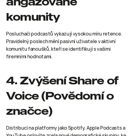
angažované 
komunity
Posluchači podcastů vykazují vysokou míru retence. 
Pravidelný poslech mění pasivní uživatele v aktivní 
komunitu fanoušků, kteří se identifikují s vašimi 
firemními hodnotami.
4. Zvýšení Share of 
Voice (Povědomí o 
značce)
Distribucí na platformy jako Spotify, Apple Podcasts a 
YouTube oslovíte zcela nové demografické skupiny, ke 