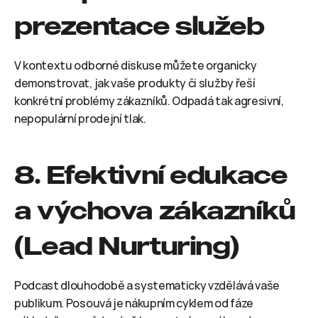
prezentace služeb
V kontextu odborné diskuse můžete organicky 
demonstrovat, jak vaše produkty či služby řeší 
konkrétní problémy zákazníků. Odpadá tak agresivní, 
nepopulární prodejní tlak.
8. Efektivní edukace 
a výchova zákazníků 
(Lead Nurturing)
Podcast dlouhodobě a systematicky vzdělává vaše 
publikum. Posouvá je nákupním cyklem od fáze 