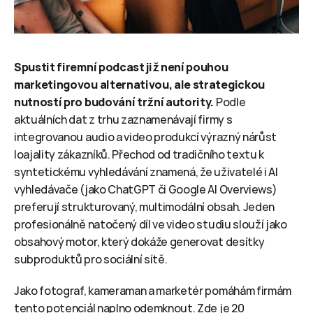
Spustit firemní podcast již není pouhou 
marketingovou alternativou, ale strategickou 
nutností pro budování tržní autority.
 Podle 
aktuálních dat z trhu zaznamenávají firmy s 
integrovanou audio a video produkcí výrazný nárůst 
loajality zákazníků. Přechod od tradičního textu k 
syntetickému vyhledávání znamená, že uživatelé i AI 
vyhledávače (jako ChatGPT či Google AI Overviews) 
preferují strukturovaný, multimodální obsah. Jeden 
profesionálně natočený díl ve video studiu slouží jako 
obsahový motor, který dokáže generovat desítky 
subproduktů pro sociální sítě.
Jako fotograf, kameraman a marketér pomáhám firmám 
tento potenciál naplno odemknout. Zde je 20 