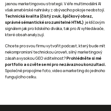
jasnou marketingovou strategii. V éře multimodální AI 
však amatérské nahrávky z obývacího pokoje neobstojí. 
Technická kvalita (čistý zvuk, špičkový obraz, 
správné sémantické srozumitelné HTML)
 je klíčovým 
signálem jak pro lidského diváka, tak pro AI vyhledávače, 
které obsah analyzují.
Chcete pro svou firmu vytvořit podcast, který bude mít 
nekompromisní technickou úroveň, silný marketingový 
zásah a vysokou GEO viditelnost? 
Prohlédněte si mé 
portfolio a ozvěte se mi pro nezávaznou konzultaci.
Společně propojíme foto, video a marketing do jednoho 
fungujícího celku.