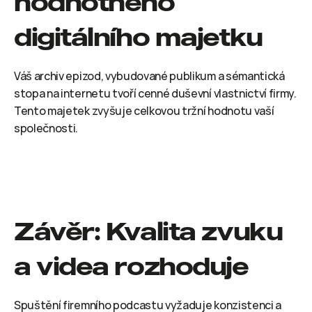
hodnotného 
digitálního majetku
Váš archiv epizod, vybudované publikum a sémantická 
stopa na internetu tvoří cenné duševní vlastnictví firmy. 
Tento majetek zvyšuje celkovou tržní hodnotu vaší 
společnosti.
Závěr: Kvalita zvuku 
a videa rozhoduje
Spuštění firemního podcastu vyžaduje konzistenci a 