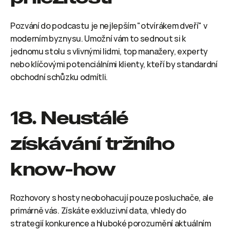
Pozvání do podcastu je nejlepším "otvírákem dveří" v 
moderním byznysu. Umožní vám to sednout si k 
jednomu stolu s vlivnými lidmi, top manažery, experty 
nebo klíčovými potenciálními klienty, kteří by standardní 
obchodní schůzku odmítli.
18. Neustálé 
získávání tržního 
know-how
Rozhovory s hosty neobohacují pouze posluchače, ale 
primárně vás. Získáte exkluzivní data, vhledy do 
strategií konkurence a hluboké porozumění aktuálním 