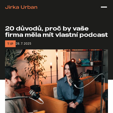
{ BlogPosting JSON-LD }
{ FAQPage JSON-LD }
20 důvodů, proč by vaše 
firma měla mít vlastní podcast
TIP
28. 7. 2025