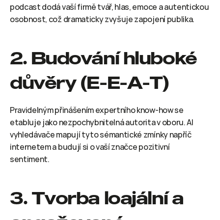
podcast dodá vaší firmě tvář, hlas, emoce a autentickou 
osobnost, což dramaticky zvyšuje zapojení publika.
2. Budování hluboké 
důvěry (E-E-A-T)
Pravidelným přinášením expertního know-how se 
etabluje jako nezpochybnitelná autorita v oboru. AI 
vyhledávače mapují tyto sémantické zmínky napříč 
internetem a budují si o vaší značce pozitivní 
sentiment.
3. Tvorba loajální a 