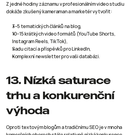
Z jedné hodiny záznamu v profesionálním video studiu 
dokáže zkušený kameraman a marketér vytvořit:
3–5 tematických článků na blog,
10–15 krátkých video formátů (YouTube Shorts, 
Instagram Reels, TikTok),
Sadu citací a příspěvků pro LinkedIn,
Komplexní newsletter pro vaši databázi.
13. Nízká saturace 
trhu a konkurenční 
výhoda
Oproti textovým blogům a tradičnímu SEO je v mnoha 
komerčních oborech stále relativně nízká konkurence 