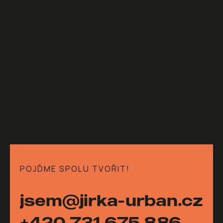
POJĎME SPOLU TVOŘIT!
jsem@jirka-urban.cz
+420 731 675 886