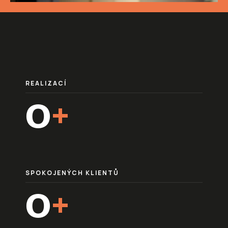
BYZNYS PORTRÉT
PODCASTY
VIDEO PROD
REALIZACÍ
+
0
undefined
SPOKOJENÝCH KLIENTŮ
+
0