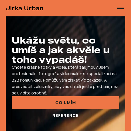
{ JSON-LD }
{ FAQPage JSON-LD }
Ukážu světu, co 
umíš a jak skvěle u 
toho vypadáš!
Chcete krásné fotky a videa, která zaujmou? Jsem 
profesionální fotograf a videomaker se specializací na 
B2B komunikaci. Pomůžu vám získat víc zakázek. A 
přesvědčit zákazníky, aby vás chtěli ještě před tím, než 
se uvidíte osobně.
CO UMÍM
REFERENCE