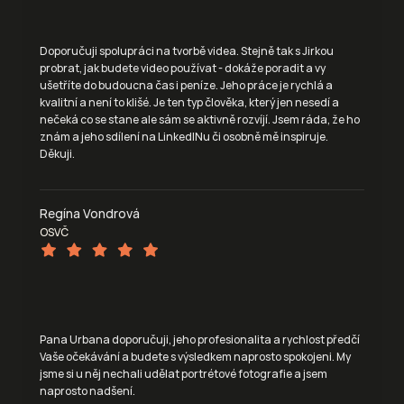
Doporučuji spolupráci na tvorbě videa. Stejně tak s Jirkou 
probrat, jak budete video používat - dokáže poradit a vy 
ušetříte do budoucna čas i peníze. Jeho práce je rychlá a 
kvalitní a není to klišé. Je ten typ člověka, který jen nesedí a 
nečeká co se stane ale sám se aktivně rozvíjí. Jsem ráda, že ho 
znám a jeho sdílení na LinkedINu či osobně mě inspiruje. 
Děkuji. 
Regína Vondrová
OSVČ
Pana Urbana doporučuji, jeho profesionalita a rychlost předčí 
Vaše očekávání a budete s výsledkem naprosto spokojeni. My 
jsme si u něj nechali udělat portrétové fotografie a jsem 
naprosto nadšení.