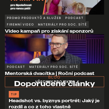
PROMO PRODUKTŮ A SLUŽEB
PODCAST
FIREMNÍ VIDEO
MATERIÁLY PRO SOC. SÍTĚ
Video kampaň pro získání sponzorů
PODCAST
MATERIÁLY PRO SOC. SÍTĚ
Mentorská dvacítka | Roční podcast
BLOG
Doporučené články
VŠECHNY PROJEKTY
TIP
Headshot vs. byznys portrét: Jaký je
rozdíl a co z toho vlastně