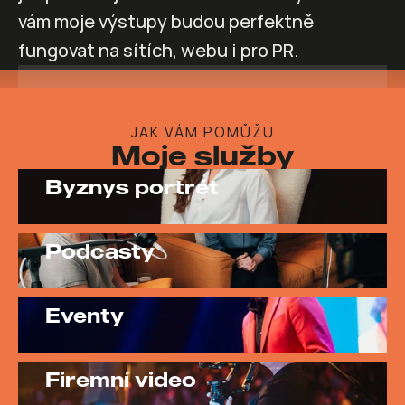
vám moje výstupy budou perfektně 
fungovat na sítích, webu i pro PR.
AMBASADOR ZNAČKY ZONER
JAK VÁM POMŮŽU
Moje služby
Byznys portrét
Podcasty
Eventy
Firemní video