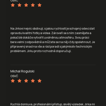
OSVČ
Na Jirkovi nejvíc obdivuji, s jakou rychlostí je schopný odevzdat 
opravdu kvalitní fotky a videa. Zároveň se s ním zasmějete a 
pokaždé dokáže vytvořit uvolněnou atmosféru. Svou práci 
bere velmi zodpovědně a můžete se na něj vždy spolehnout. Je 
připravený snad na vše a rád poradí s jakýmkoliv technickým 
problémem. Jirku proto rozhodně doporučuji.
Michal Rogulski
OSVČ
Rychlá domluva, profesionální přístup, skvělý výsledek. Jirka mi 