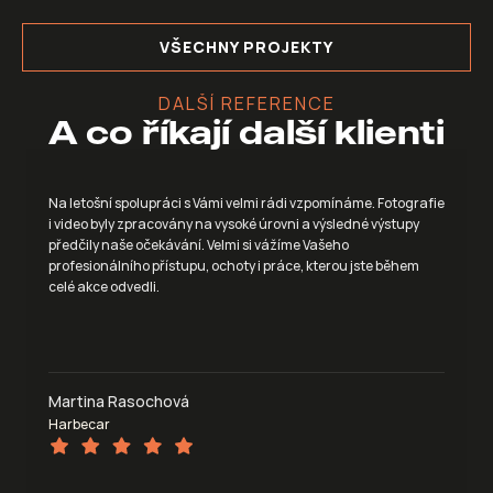
VŠECHNY PROJEKTY
DALŠÍ REFERENCE
A co říkají další klienti
Na letošní spolupráci s Vámi velmi rádi vzpomínáme. Fotografie 
i video byly zpracovány na vysoké úrovni a výsledné výstupy 
předčily naše očekávání. Velmi si vážíme Vašeho 
profesionálního přístupu, ochoty i práce, kterou jste během 
Martina Rasochová
Harbecar