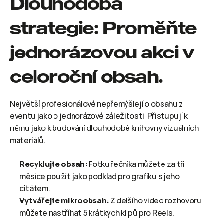
Dlouhodobá 
strategie: Proměňte 
jednorázovou akci v 
celoroční obsah.
Největší profesionálové nepřemýšlejí o obsahu z 
eventu jako o jednorázové záležitosti. Přistupují k 
němu jako k budování dlouhodobé knihovny vizuálních 
materiálů.
Recyklujte obsah:
 Fotku řečníka můžete za tři 
měsíce použít jako podklad pro grafiku s jeho 
citátem.
Vytvářejte mikroobsah:
 Z delšího video rozhovoru 
můžete nastříhat 5 krátkých klipů pro Reels.