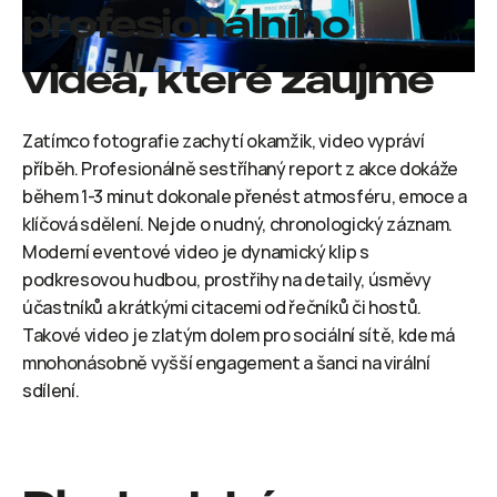
profesionálního 
videa, které zaujme
Zatímco fotografie zachytí okamžik, video vypráví 
příběh. Profesionálně sestříhaný report z akce dokáže 
během 1-3 minut dokonale přenést atmosféru, emoce a 
klíčová sdělení. Nejde o nudný, chronologický záznam. 
Moderní eventové video je dynamický klip s 
podkresovou hudbou, prostřihy na detaily, úsměvy 
účastníků a krátkými citacemi od řečníků či hostů. 
Takové video je zlatým dolem pro sociální sítě, kde má 
mnohonásobně vyšší engagement a šanci na virální 
sdílení.