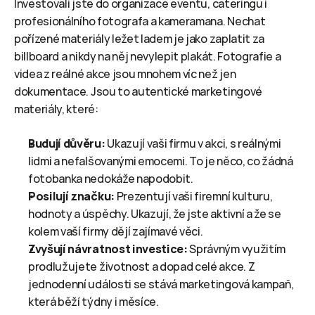
Investovali jste do organizace eventu, cateringu i 
profesionálního fotografa a kameramana. Nechat 
pořízené materiály ležet ladem je jako zaplatit za 
billboard a nikdy na něj nevylepit plakát. Fotografie a 
videa z reálné akce jsou mnohem víc než jen 
dokumentace. Jsou to autentické marketingové 
materiály, které:
Budují důvěru:
 Ukazují vaši firmu v akci, s reálnými 
lidmi a nefalšovanými emocemi. To je něco, co žádná 
fotobanka nedokáže napodobit.
Posilují značku:
 Prezentují vaši firemní kulturu, 
hodnoty a úspěchy. Ukazují, že jste aktivní a že se 
kolem vaší firmy dějí zajímavé věci.
Zvyšují návratnost investice:
 Správným využitím 
prodlužujete životnost a dopad celé akce. Z 
jednodenní události se stává marketingová kampaň, 
která běží týdny i měsíce.