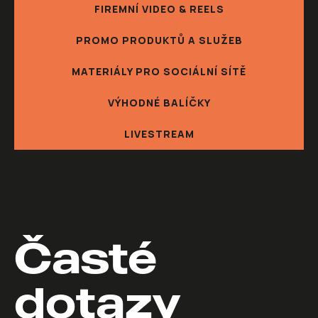
FIREMNÍ VIDEO & REELS
PROMO PRODUKTŮ A SLUŽEB
MATERIÁLY PRO SOCIÁLNÍ SÍTĚ
VÝHODNÉ BALÍČKY
LIVESTREAM
Časté 
dotazy
.