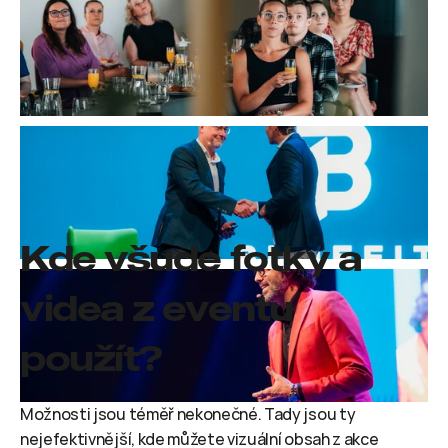
Kde všude fotky a 
videa z eventu 
použít?
Možnosti jsou téměř nekonečné. Tady jsou ty 
nejefektivnější, kde můžete vizuální obsah z akce 