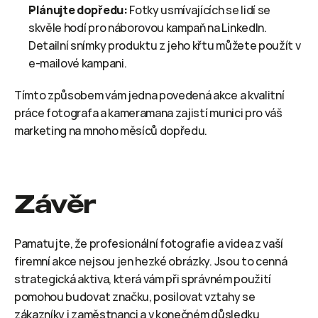
Plánujte dopředu:
 Fotky usmívajících se lidí se 
skvěle hodí pro náborovou kampaň na LinkedIn. 
Detailní snímky produktu z jeho křtu můžete použít v 
e-mailové kampani.
Tímto způsobem vám jedna povedená akce a kvalitní 
práce fotografa a kameramana zajistí munici pro váš 
marketing na mnoho měsíců dopředu.
Závěr
Pamatujte, že profesionální fotografie a videa z vaší 
firemní akce nejsou jen hezké obrázky. Jsou to cenná 
strategická aktiva, která vám při správném použití 
pomohou budovat značku, posilovat vztahy se 
zákazníky i zaměstnanci a v konečném důsledku 