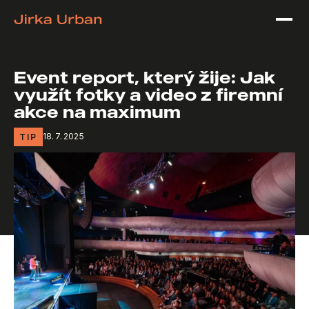
{ BlogPosting JSON-LD }
{ FAQPage JSON-LD }
Event report, který žije: Jak 
využít fotky a video z firemní 
akce na maximum
TIP
18. 7. 2025