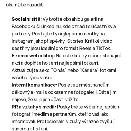
okamžitě nasadit:
Sociální sítě:
 Vytvořte obsáhlou galerii na 
Facebooku či LinkedInu, kde označíte účastníky a 
partnery. Postujte ty nejlepší momentky na 
Instagram jako příspěvky i Stories. Krátké video 
sestřihy jsou ideální pro formát Reels a TikTok.
Firemní web a blog:
 Napište krátký článek shrnující 
akci a doplňte ho těmi nejlepšími fotkami. 
Aktualizujte sekci "O nás" nebo "Kariéra" fotkami 
vašeho týmu v akci.
Interní komunikace:
 Pošlete zaměstnancům 
děkovný e-mail s odkazem na fotogalerii. Dáte jim 
najevo, že si jejich účasti vážíte.
PR a vztahy s médii:
 Poskytněte výběr nejlepších 
fotografií médiím a partnerům, kteří o vaší akci 
informovali. Profesionální vizuály výrazně zvyšují 
šanci na otištění.