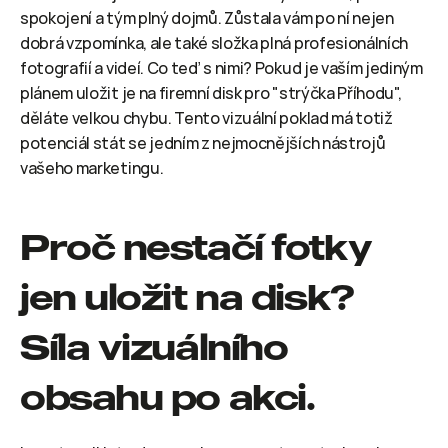
spokojení a tým plný dojmů. Zůstala vám po ní nejen 
dobrá vzpomínka, ale také složka plná profesionálních 
fotografií a videí. Co teď s nimi? Pokud je vaším jediným 
plánem uložit je na firemní disk pro "strýčka Příhodu", 
děláte velkou chybu. Tento vizuální poklad má totiž 
potenciál stát se jedním z nejmocnějších nástrojů 
vašeho marketingu.
Proč nestačí fotky 
jen uložit na disk? 
Síla vizuálního 
obsahu po akci.