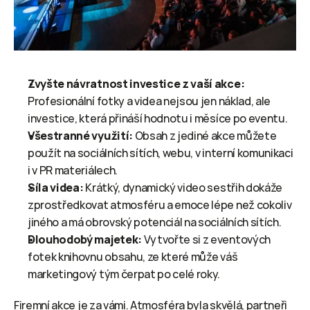
Zvyšte návratnost investice z vaší akce:
Profesionální fotky a videa nejsou jen náklad, ale 
investice, která přináší hodnotu i měsíce po eventu.
Všestranné využití:
 Obsah z jediné akce můžete 
použít na sociálních sítích, webu, v interní komunikaci 
i v PR materiálech.
Síla videa:
 Krátký, dynamický video sestřih dokáže 
zprostředkovat atmosféru a emoce lépe než cokoliv 
jiného a má obrovský potenciál na sociálních sítích.
Dlouhodobý majetek:
 Vytvořte si z eventových 
fotek knihovnu obsahu, ze které může váš 
marketingový tým čerpat po celé roky.
Firemní akce je za vámi. Atmosféra byla skvělá, partneři 